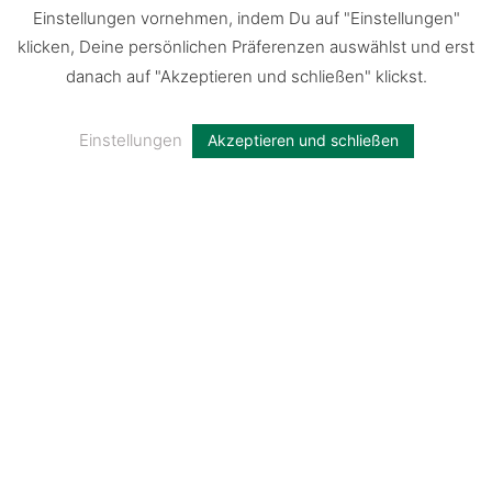
Gefahr für den Wald werden
Einstellungen vornehmen, indem Du auf "Einstellungen"
klicken, Deine persönlichen Präferenzen auswählst und erst
danach auf "Akzeptieren und schließen" klickst.
Einstellungen
Akzeptieren und schließen
Blieskastel ist PEFC-Waldhauptstadt
2026
Repräsentative Studie von PEFC zum
Waldzustand in Deutschland:
Unser Wald: Das grüne Rückgrat