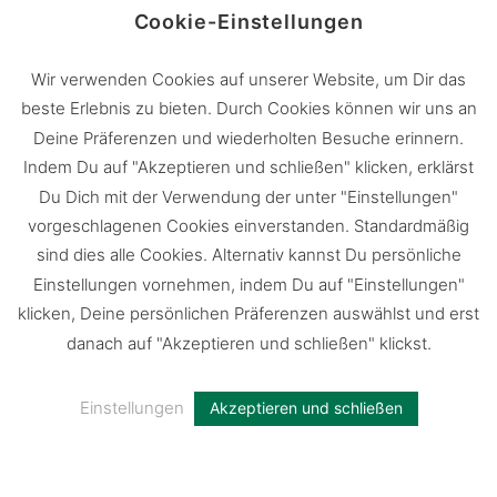
Cookie-Einstellungen
sensible Besucherlenkung, um den Wald nicht
zu überlasten.
Wir verwenden Cookies auf unserer Website, um Dir das
beste Erlebnis zu bieten. Durch Cookies können wir uns an
12 Tipps, mit denen wir dem Wald helfen
Deine Präferenzen und wiederholten Besuche erinnern.
Indem Du auf "Akzeptieren und schließen" klicken, erklärst
können, sind
hier
zu finden.
Du Dich mit der Verwendung der unter "Einstellungen"
vorgeschlagenen Cookies einverstanden. Standardmäßig
Quelle:
BDF
sind dies alle Cookies. Alternativ kannst Du persönliche
Einstellungen vornehmen, indem Du auf "Einstellungen"
klicken, Deine persönlichen Präferenzen auswählst und erst
danach auf "Akzeptieren und schließen" klickst.
Einstellungen
Akzeptieren und schließen