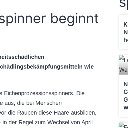
s
spinner beginnt
K
N
h
heitsschädlichen
 Schädlingsbekämpfungsmitteln wie
N
G
es Eichenprozessionsspinners. Die
G
e aus, die bei Menschen
w
r die Raupen diese Haare ausbilden,
 in der Regel zum Wechsel von April