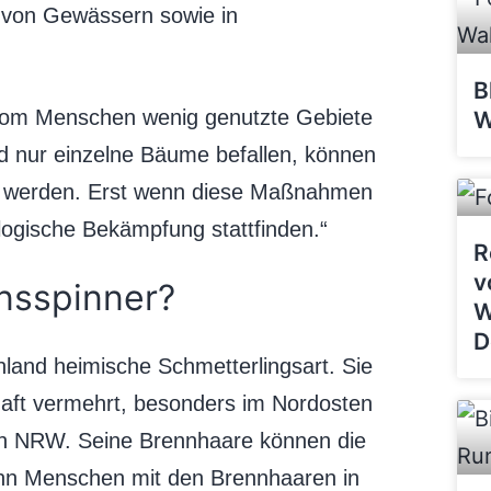
 von Gewässern sowie in
B
Vom Menschen wenig genutzte Gebiete
W
d nur einzelne Bäume befallen, können
gt werden. Erst wenn diese Maßnahmen
ologische Bekämpfung stattfinden.“
R
v
onsspinner?
W
D
hland heimische Schmetterlingsart. Sie
nhaft vermehrt, besonders im Nordosten
on NRW. Seine Brennhaare können die
nn Menschen mit den Brennhaaren in