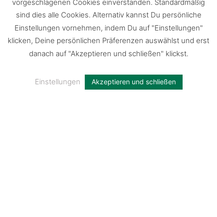
vorgeschlagenen Cookies einverstanden. Standardmäßig
sind dies alle Cookies. Alternativ kannst Du persönliche
Einstellungen vornehmen, indem Du auf "Einstellungen"
Feuerholz ist in weiten Teilen der Welt essenziell zur
klicken, Deine persönlichen Präferenzen auswählst und erst
Nahrungszubereitung (Foto: pixabay)
danach auf "Akzeptieren und schließen" klickst.
Was bringen Investitionen in
Einstellungen
Akzeptieren und schließen
den Waldschutz?
Die Förderung gesunder Wälder ist
gleichbedeutend mit der Förderung vitaler
Lebensgemeinschaften. Vor allem im ländlichen
Raum bilden sie das wirtschaftliche Rückgrat
und stabilisieren durch ihre kühlende Wirkung
und Bodenbefestigung die gesamte Region. Es
wird immer deutlicher, dass sich Investitionen in