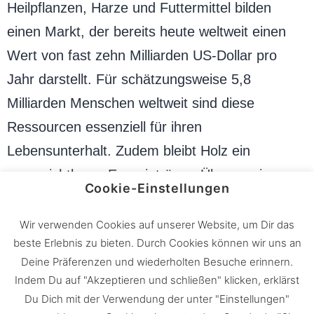
Heilpflanzen, Harze und Futtermittel bilden
einen Markt, der bereits heute weltweit einen
Wert von fast zehn Milliarden US-Dollar pro
Jahr darstellt. Für schätzungsweise 5,8
Milliarden Menschen weltweit sind diese
Ressourcen essenziell für ihren
Lebensunterhalt. Zudem bleibt Holz ein
unverzichtbarer Energieträger. Über zwei
Cookie-Einstellungen
Milliarden Menschen nutzen Brennholz oder
Holzkohle zum Kochen und Heizen, während
Wir verwenden Cookies auf unserer Website, um Dir das
beste Erlebnis zu bieten. Durch Cookies können wir uns an
moderne Holzpellets im industriellen Maßstab
Deine Präferenzen und wiederholten Besuche erinnern.
eine effiziente und klimafreundliche Energie-
Indem Du auf "Akzeptieren und schließen" klicken, erklärst
und Wärmegewinnung ermöglichen.
Du Dich mit der Verwendung der unter "Einstellungen"