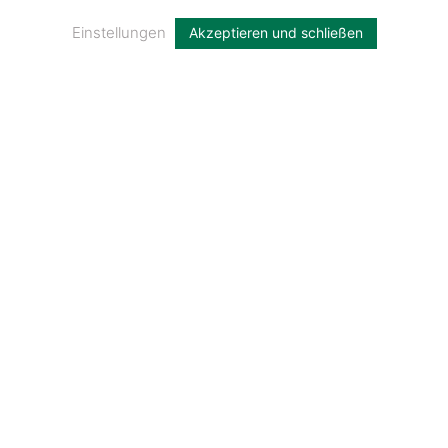
Einstellungen
Akzeptieren und schließen
Blieskastel ist PEFC-Waldhauptstadt
2026
Repräsentative Studie von PEFC zum
Waldzustand in Deutschland:
Unser Wald: Das grüne Rückgrat
unseres Wohlstands