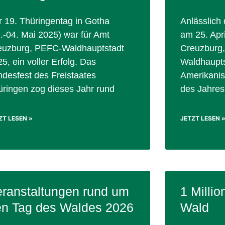
r 19. Thüringentag in Gotha
Anlässlich
.-04. Mai 2025) war für Amt
am 25. Apr
euzburg, PEFC-Waldhauptstadt
Creuzburg
5, ein voller Erfolg. Das
Waldhaupts
ndesfest des Freistaates
Amerikani
üringen zog dieses Jahr rund
des Jahres
ZT LESEN »
JETZT LESEN 
ranstaltungen rund um
1 Millio
en Tag des Waldes 2026
Wald