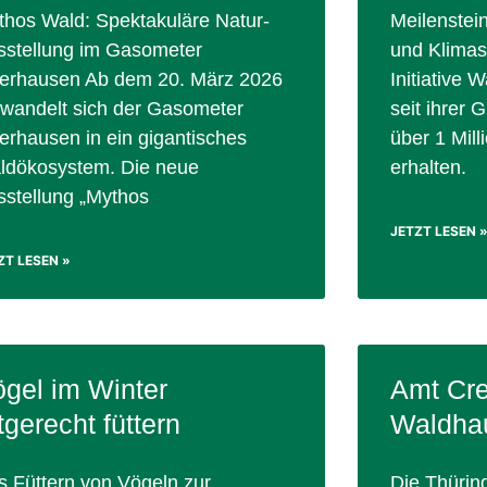
thos Wald: Spektakuläre Natur-
Meilenstei
sstellung im Gasometer
und Klimas
erhausen Ab dem 20. März 2026
Initiative 
rwandelt sich der Gasometer
seit ihrer
erhausen in ein gigantisches
über 1 Mil
ldökosystem. Die neue
erhalten.
sstellung „Mythos
JETZT LESEN 
ZT LESEN »
gel im Winter
Amt Cre
tgerecht füttern
Waldhau
s Füttern von Vögeln zur
Die Thürin