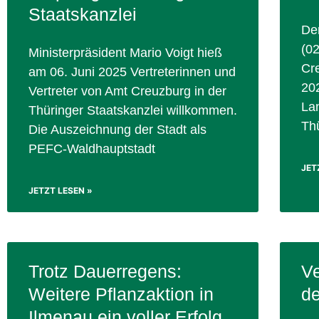
Staatskanzlei
De
(02
Ministerpräsident Mario Voigt hieß
Cr
am 06. Juni 2025 Vertreterinnen und
202
Vertreter von Amt Creuzburg in der
La
Thüringer Staatskanzlei willkommen.
Th
Die Auszeichnung der Stadt als
PEFC-Waldhauptstadt
JET
JETZT LESEN »
Trotz Dauerregens:
Ve
Weitere Pflanzaktion in
d
Ilmenau ein voller Erfolg