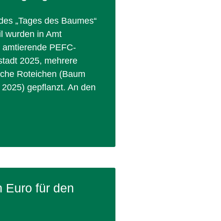
 des „Tages des Baumes“
il wurden in Amt
, amtierende PEFC-
tadt 2025, mehrere
sche Roteichen (Baum
 2025) gepflanzt. An den
»
n Euro für den