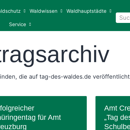
ldschutz
Waldwissen
Waldhauptstädte
Service
tragsarchiv
 finden, die auf tag-des-waldes.de veröffentlich
folgreicher
Amt Cre
üringentag für Amt
„Tag de
reuzburg
Schulbe