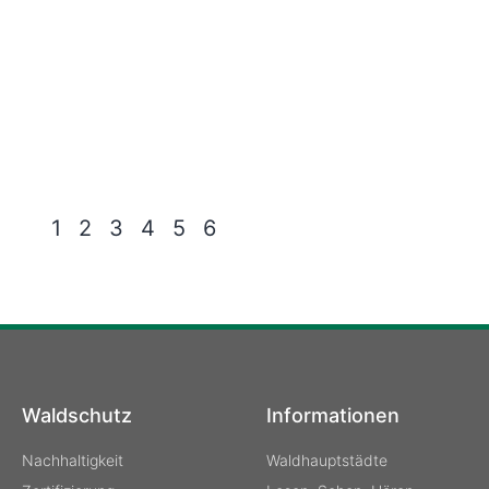
1
2
3
4
5
6
Waldschutz
Informationen
Nachhaltigkeit
Waldhauptstädte