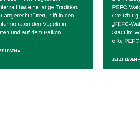
terzeit hat eine lange Tradition.
PEFC-Wald
 artgerecht füttert, hilft in den
Creuzburg i
ntermonaten den Vögeln im
„PEFC-Wald
rten und auf dem Balkon.
Stadt im Wa
elfte PEFC
ZT LESEN »
JETZT LESEN 