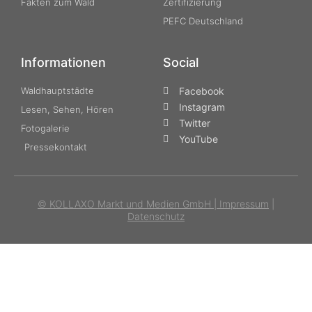
Fakten zum Wald
Zertifizierung
PEFC Deutschland
Informationen
Social
Waldhauptstädte
Facebook
Instagram
Lesen, Sehen, Hören
Twitter
Fotogalerie
YouTube
Pressekontakt
© KOLLAXO Markt und Medien GmbH |
Impressum
|
Datenschutz